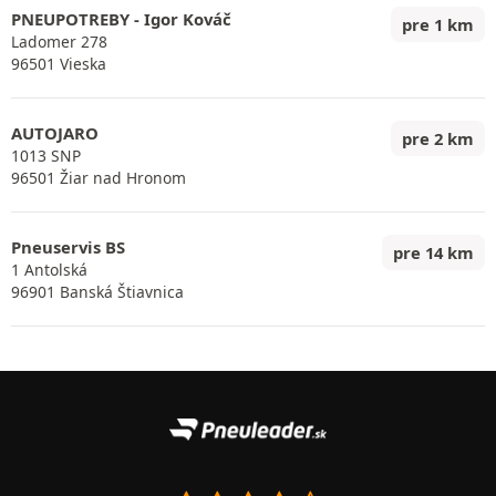
PNEUPOTREBY - Igor Kováč
pre 1 km
Ladomer 278
96501 Vieska
AUTOJARO
pre 2 km
1013 SNP
96501 Žiar nad Hronom
Pneuservis BS
pre 14 km
1 Antolská
96901 Banská Štiavnica