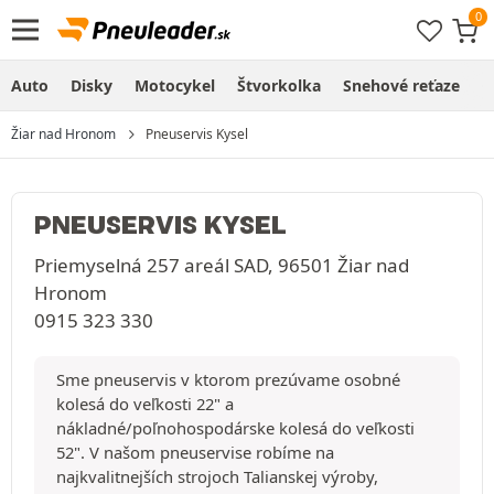
Auto
Disky
Motocykel
Štvorkolka
Snehové reťaze
O
Žiar nad Hronom
Pneuservis Kysel
PNEUSERVIS KYSEL
Priemyselná 257 areál SAD, 96501 Žiar nad
Hronom
0915 323 330
Sme pneuservis v ktorom prezúvame osobné
kolesá do veľkosti 22" a
nákladné/poľnohospodárske kolesá do veľkosti
52". V našom pneuservise robíme na
najkvalitnejších strojoch Talianskej výroby,