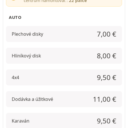
centrum namontovať :
22 palce
AUTO
7,00
€
Plechové disky
8,00
€
Hliníkový disk
9,50
€
4x4
11,00
€
Dodávka a úžitkové
9,50
€
Karaván